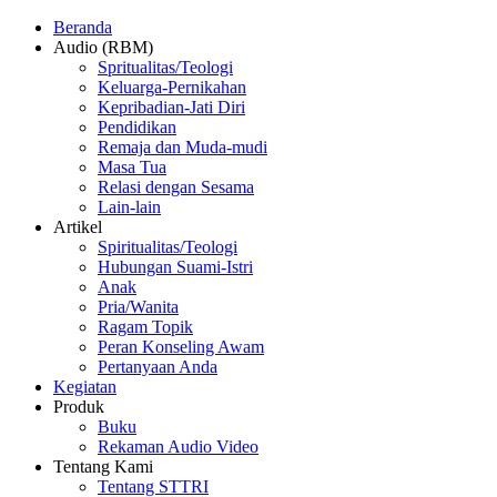
Beranda
Audio (RBM)
Spritualitas/Teologi
Keluarga-Pernikahan
Kepribadian-Jati Diri
Pendidikan
Remaja dan Muda-mudi
Masa Tua
Relasi dengan Sesama
Lain-lain
Artikel
Spiritualitas/Teologi
Hubungan Suami-Istri
Anak
Pria/Wanita
Ragam Topik
Peran Konseling Awam
Pertanyaan Anda
Kegiatan
Produk
Buku
Rekaman Audio Video
Tentang Kami
Tentang STTRI