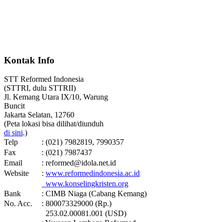
Kontak Info
STT Reformed Indonesia
(STTRI, dulu STTRII)
Jl. Kemang Utara IX/10, Warung
Buncit
Jakarta Selatan, 12760
(Peta lokasi bisa dilihat/diunduh
di sini
.)
Telp
: (021) 7982819, 7990357
Fax
: (021) 7987437
Email
: reformed@idola.net.id
Website
:
www.reformedindonesia.ac.id
www.konselingkristen.org
Bank
: CIMB Niaga (Cabang Kemang)
No. Acc.
: 800073329000 (Rp.)
253.02.00081.001 (USD)