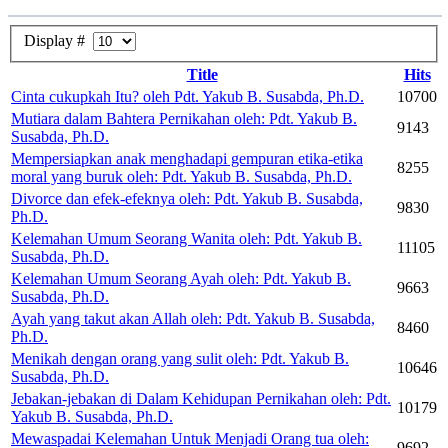
Display #
Title
Hits
Cinta cukupkah Itu? oleh Pdt. Yakub B. Susabda, Ph.D.
10700
Mutiara dalam Bahtera Pernikahan oleh: Pdt. Yakub B.
9143
Susabda, Ph.D.
Mempersiapkan anak menghadapi gempuran etika-etika
8255
moral yang buruk oleh: Pdt. Yakub B. Susabda, Ph.D.
Divorce dan efek-efeknya oleh: Pdt. Yakub B. Susabda,
9830
Ph.D.
Kelemahan Umum Seorang Wanita oleh: Pdt. Yakub B.
11105
Susabda, Ph.D.
Kelemahan Umum Seorang Ayah oleh: Pdt. Yakub B.
9663
Susabda, Ph.D.
Ayah yang takut akan Allah oleh: Pdt. Yakub B. Susabda,
8460
Ph.D.
Menikah dengan orang yang sulit oleh: Pdt. Yakub B.
10646
Susabda, Ph.D.
Jebakan-jebakan di Dalam Kehidupan Pernikahan oleh: Pdt.
10179
Yakub B. Susabda, Ph.D.
Mewaspadai Kelemahan Untuk Menjadi Orang tua oleh:
9692