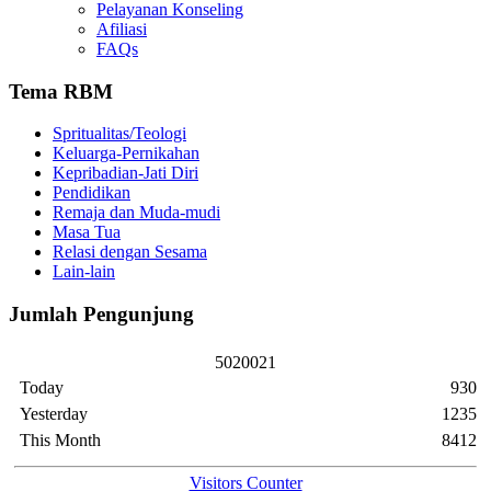
Pelayanan Konseling
Afiliasi
FAQs
Tema RBM
Spritualitas/Teologi
Keluarga-Pernikahan
Kepribadian-Jati Diri
Pendidikan
Remaja dan Muda-mudi
Masa Tua
Relasi dengan Sesama
Lain-lain
Jumlah Pengunjung
5
0
2
0
0
2
1
Today
930
Yesterday
1235
This Month
8412
Visitors Counter