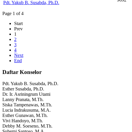
Pdt. Yakub B. Susabda, Ph.D.
Page 1 of 4
Start
Prev
1
2
3
4
Next
End
Daftar Konselor
Pdt. Yakub B. Susabda, Ph.D.
Esther Susabda, Ph.D.
Dr. Ir. Asriningrum Utami
Lanny Pranata, M.Th.
Siska Tampenawas, M.Th.
Lucia Indrakusuma, M.A.
Esther Gunawan, M.Th.
Vivi Handoyo, M.Th.
Debby M. Soeseno, M.Th.
Suherni Santoso, M.A.