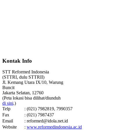
Kontak Info
STT Reformed Indonesia
(STTRI, dulu STTRII)
Jl. Kemang Utara IX/10, Warung
Buncit
Jakarta Selatan, 12760
(Peta lokasi bisa dilihat/diunduh
di sini
.)
Telp
: (021) 7982819, 7990357
Fax
: (021) 7987437
Email
: reformed@idola.net.id
Website
:
www.reformedindonesia.ac.id