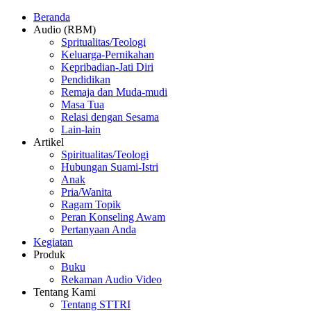
Beranda
Audio (RBM)
Spritualitas/Teologi
Keluarga-Pernikahan
Kepribadian-Jati Diri
Pendidikan
Remaja dan Muda-mudi
Masa Tua
Relasi dengan Sesama
Lain-lain
Artikel
Spiritualitas/Teologi
Hubungan Suami-Istri
Anak
Pria/Wanita
Ragam Topik
Peran Konseling Awam
Pertanyaan Anda
Kegiatan
Produk
Buku
Rekaman Audio Video
Tentang Kami
Tentang STTRI