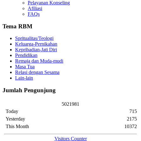
Pelayanan Konseling
Afiliasi
FAQs
Tema RBM
Spritualitas/Teologi
Keluarga-Pernikahan
Kepribadian-Jati Diri
Pendidikan
Remaja dan Muda-mudi
Masa Tua
Relasi dengan Sesama
Lain-lain
Jumlah Pengunjung
5
0
2
1
9
8
1
Today
715
Yesterday
2175
This Month
10372
Visitors Counter