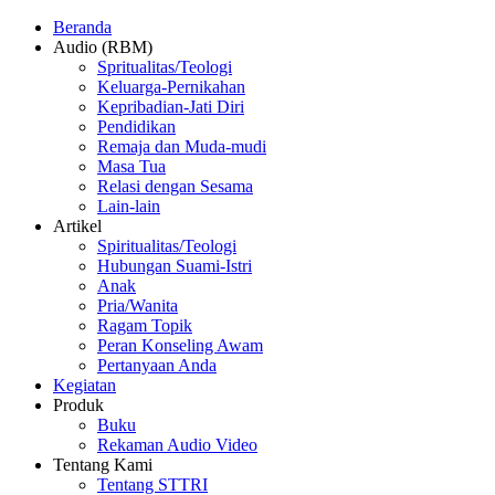
Beranda
Audio (RBM)
Spritualitas/Teologi
Keluarga-Pernikahan
Kepribadian-Jati Diri
Pendidikan
Remaja dan Muda-mudi
Masa Tua
Relasi dengan Sesama
Lain-lain
Artikel
Spiritualitas/Teologi
Hubungan Suami-Istri
Anak
Pria/Wanita
Ragam Topik
Peran Konseling Awam
Pertanyaan Anda
Kegiatan
Produk
Buku
Rekaman Audio Video
Tentang Kami
Tentang STTRI