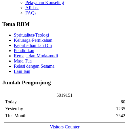
Pelayanan Konseling
Afiliasi
FAQs
Tema RBM
Spritualitas/Teologi
Keluarga-Pernikahan
Kepribadian-Jati Diri
Pendidikan
Remaja dan Muda-mudi
Masa Tua
Relasi dengan Sesama
Lain-lain
Jumlah Pengunjung
5
0
1
9
1
5
1
Today
60
Yesterday
1235
This Month
7542
Visitors Counter