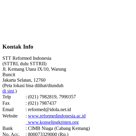
Kontak Info
STT Reformed Indonesia
(STTRI, dulu STTRII)
Jl. Kemang Utara IX/10, Warung
Buncit
Jakarta Selatan, 12760
(Peta lokasi bisa dilihat/diunduh
di sini
.)
Telp
: (021) 7982819, 7990357
Fax
: (021) 7987437
Email
: reformed@idola.net.id
Website
:
www.reformedindonesia.ac.id
www.konselingkristen.org
Bank
: CIMB Niaga (Cabang Kemang)
No. Acc.
: 800073329000 (Rp.)