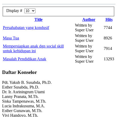
Display #
Title
Author
Hits
Written by
Persahabatan yang kondusif
7744
Super User
Written by
Masa Tua
8926
Super User
Mempersiapkan anak dgn social skill
Written by
7914
untuk kehidupan ini
Super User
Written by
Masalah Pendidikan Anak
13293
Super User
Daftar Konselor
Pdt. Yakub B. Susabda, Ph.D.
Esther Susabda, Ph.D.
Dr. Ir. Asriningrum Utami
Lanny Pranata, M.Th.
Siska Tampenawas, M.Th.
Lucia Indrakusuma, M.A.
Esther Gunawan, M.Th.
Vivi Handoyo, M.Th.