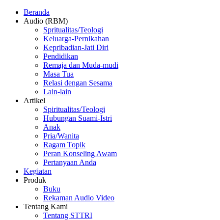
Beranda
Audio (RBM)
Spritualitas/Teologi
Keluarga-Pernikahan
Kepribadian-Jati Diri
Pendidikan
Remaja dan Muda-mudi
Masa Tua
Relasi dengan Sesama
Lain-lain
Artikel
Spiritualitas/Teologi
Hubungan Suami-Istri
Anak
Pria/Wanita
Ragam Topik
Peran Konseling Awam
Pertanyaan Anda
Kegiatan
Produk
Buku
Rekaman Audio Video
Tentang Kami
Tentang STTRI