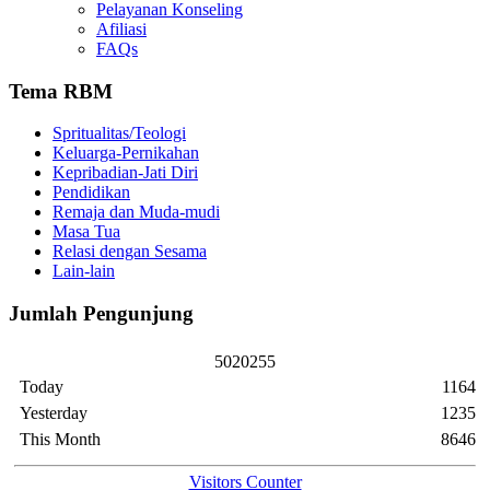
Pelayanan Konseling
Afiliasi
FAQs
Tema RBM
Spritualitas/Teologi
Keluarga-Pernikahan
Kepribadian-Jati Diri
Pendidikan
Remaja dan Muda-mudi
Masa Tua
Relasi dengan Sesama
Lain-lain
Jumlah Pengunjung
5
0
2
0
2
5
5
Today
1164
Yesterday
1235
This Month
8646
Visitors Counter