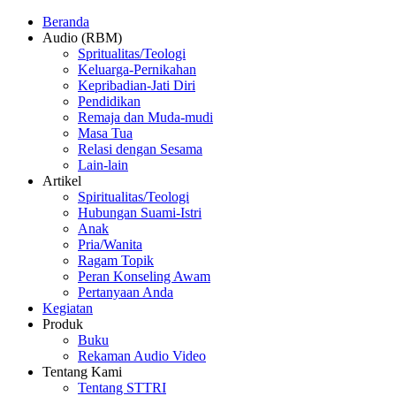
Beranda
Audio (RBM)
Spritualitas/Teologi
Keluarga-Pernikahan
Kepribadian-Jati Diri
Pendidikan
Remaja dan Muda-mudi
Masa Tua
Relasi dengan Sesama
Lain-lain
Artikel
Spiritualitas/Teologi
Hubungan Suami-Istri
Anak
Pria/Wanita
Ragam Topik
Peran Konseling Awam
Pertanyaan Anda
Kegiatan
Produk
Buku
Rekaman Audio Video
Tentang Kami
Tentang STTRI