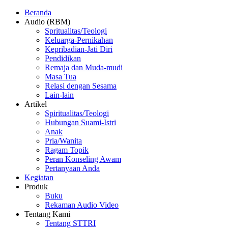
Beranda
Audio (RBM)
Spritualitas/Teologi
Keluarga-Pernikahan
Kepribadian-Jati Diri
Pendidikan
Remaja dan Muda-mudi
Masa Tua
Relasi dengan Sesama
Lain-lain
Artikel
Spiritualitas/Teologi
Hubungan Suami-Istri
Anak
Pria/Wanita
Ragam Topik
Peran Konseling Awam
Pertanyaan Anda
Kegiatan
Produk
Buku
Rekaman Audio Video
Tentang Kami
Tentang STTRI