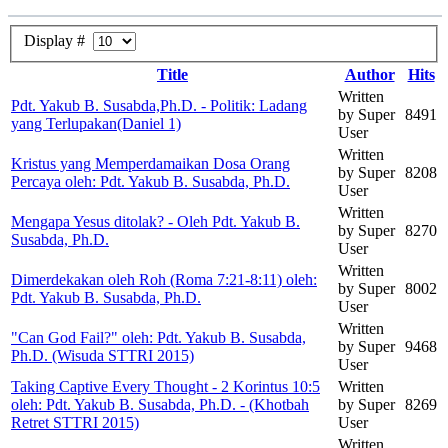
Display #
Title
Author
Hits
Written
Pdt. Yakub B. Susabda,Ph.D. - Politik: Ladang
by Super
8491
yang Terlupakan(Daniel 1)
User
Written
Kristus yang Memperdamaikan Dosa Orang
by Super
8208
Percaya oleh: Pdt. Yakub B. Susabda, Ph.D.
User
Written
Mengapa Yesus ditolak? - Oleh Pdt. Yakub B.
by Super
8270
Susabda, Ph.D.
User
Written
Dimerdekakan oleh Roh (Roma 7:21-8:11) oleh:
by Super
8002
Pdt. Yakub B. Susabda, Ph.D.
User
Written
"Can God Fail?" oleh: Pdt. Yakub B. Susabda,
by Super
9468
Ph.D. (Wisuda STTRI 2015)
User
Taking Captive Every Thought - 2 Korintus 10:5
Written
oleh: Pdt. Yakub B. Susabda, Ph.D. - (Khotbah
by Super
8269
Retret STTRI 2015)
User
Written