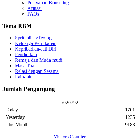
Pelayanan Konseling
Afiliasi
FAQs
Tema RBM
Spritualitas/Teologi
Keluarga-Pernikahan
Kepribadian-Jati Diri
Pendidikan
Remaja dan Muda-mudi
Masa Tua
Relasi dengan Sesama
Lain-lain
Jumlah Pengunjung
5
0
2
0
7
9
2
Today
1701
Yesterday
1235
This Month
9183
Visitors Counter