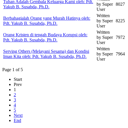
Tuhan Adalah Gembala Keluarga Kami oleh: Pdt.
by Super
8027
Yakub B. Susabda, Ph.D.
User
Written
Berbahagialah Orang yang Murah Hatinya oleh:
by Super
8225
Pdt. Yakub B. Susabda, Ph.D.
User
Written
Orang Kristen di tengah Budaya Korupsi oleh:
by Super
7972
Pdt. Yakub B. Susabda, Ph.D.
User
Written
Serving Others (Melayani Sesama) dan Kondisi
by Super
7964
Iman Kita oleh: Pdt. Yakub B. Susabda, Ph.D.
User
Page 1 of 5
Start
Prev
1
2
3
4
5
Next
End