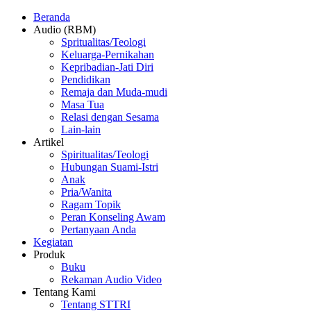
Beranda
Audio (RBM)
Spritualitas/Teologi
Keluarga-Pernikahan
Kepribadian-Jati Diri
Pendidikan
Remaja dan Muda-mudi
Masa Tua
Relasi dengan Sesama
Lain-lain
Artikel
Spiritualitas/Teologi
Hubungan Suami-Istri
Anak
Pria/Wanita
Ragam Topik
Peran Konseling Awam
Pertanyaan Anda
Kegiatan
Produk
Buku
Rekaman Audio Video
Tentang Kami
Tentang STTRI