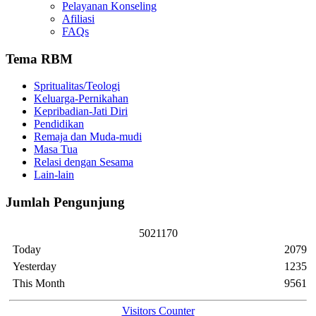
Pelayanan Konseling
Afiliasi
FAQs
Tema RBM
Spritualitas/Teologi
Keluarga-Pernikahan
Kepribadian-Jati Diri
Pendidikan
Remaja dan Muda-mudi
Masa Tua
Relasi dengan Sesama
Lain-lain
Jumlah Pengunjung
5
0
2
1
1
7
0
Today
2079
Yesterday
1235
This Month
9561
Visitors Counter