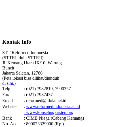
Kontak Info
STT Reformed Indonesia
(STTRI, dulu STTRII)
Jl. Kemang Utara IX/10, Warung
Buncit
Jakarta Selatan, 12760
(Peta lokasi bisa dilihat/diunduh
di sini
.)
Telp
: (021) 7982819, 7990357
Fax
: (021) 7987437
Email
: reformed@idola.net.id
Website
:
www.reformedindonesia.ac.id
www.konselingkristen.org
Bank
: CIMB Niaga (Cabang Kemang)
No. Acc.
: 800073329000 (Rp.)