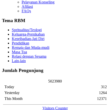
Pelayanan Konseling
Afiliasi
FAQs
Tema RBM
Spritualitas/Teologi
Keluarga-Pernikahan
Kepribadian-Jati Diri
Pendidikan
Remaja dan Muda-mudi
Masa Tua
Relasi dengan Sesama
Lain-lain
Jumlah Pengunjung
5
0
2
3
9
8
0
Today
312
Yesterday
1264
This Month
12371
Visitors Counter