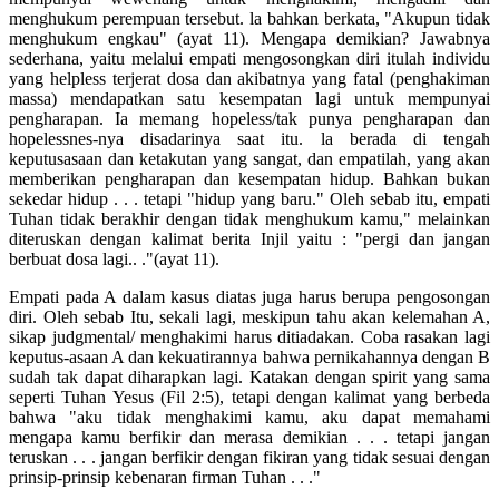
menghukum perempuan tersebut. la bahkan berkata, "Akupun tidak
menghukum engkau" (ayat 11). Mengapa demikian? Jawabnya
sederhana, yaitu melalui empati mengosongkan diri itulah individu
yang helpless terjerat dosa dan akibatnya yang fatal (penghakiman
massa) mendapatkan satu kesempatan lagi untuk mempunyai
pengharapan. Ia memang hopeless/tak punya pengharapan dan
hopelessnes-nya disadarinya saat itu. la berada di tengah
keputusasaan dan ketakutan yang sangat, dan empatilah, yang akan
memberikan pengharapan dan kesempatan hidup. Bahkan bukan
sekedar hidup . . . tetapi "hidup yang baru." Oleh sebab itu, empati
Tuhan tidak berakhir dengan tidak menghukum kamu," melainkan
diteruskan dengan kalimat berita Injil yaitu : "pergi dan jangan
berbuat dosa lagi.. ."(ayat 11).
Empati pada A dalam kasus diatas juga harus berupa pengosongan
diri. Oleh sebab Itu, sekali lagi, meskipun tahu akan kelemahan A,
sikap judgmental/ menghakimi harus ditiadakan. Coba rasakan lagi
keputus-asaan A dan kekuatirannya bahwa pernikahannya dengan B
sudah tak dapat diharapkan lagi. Katakan dengan spirit yang sama
seperti Tuhan Yesus (Fil 2:5), tetapi dengan kalimat yang berbeda
bahwa "aku tidak menghakimi kamu, aku dapat memahami
mengapa kamu berfikir dan merasa demikian . . . tetapi jangan
teruskan . . . jangan berfikir dengan fikiran yang tidak sesuai dengan
prinsip-prinsip kebenaran firman Tuhan . . ."