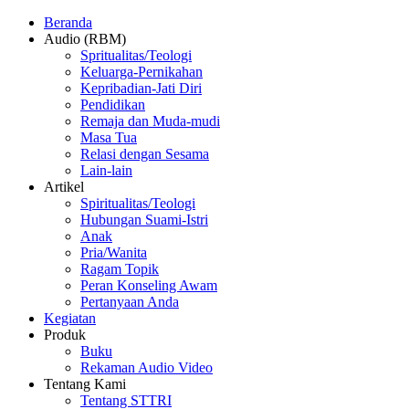
Beranda
Audio (RBM)
Spritualitas/Teologi
Keluarga-Pernikahan
Kepribadian-Jati Diri
Pendidikan
Remaja dan Muda-mudi
Masa Tua
Relasi dengan Sesama
Lain-lain
Artikel
Spiritualitas/Teologi
Hubungan Suami-Istri
Anak
Pria/Wanita
Ragam Topik
Peran Konseling Awam
Pertanyaan Anda
Kegiatan
Produk
Buku
Rekaman Audio Video
Tentang Kami
Tentang STTRI