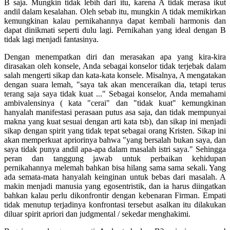
B saja. Mungkin tidak lebih dari itu, karena A tidak merasa ikut
andil dalam kesalahan. Oleh sebab itu, mungkin A tidak memikirkan
kemungkinan kalau pernikahannya dapat kembali harmonis dan
dapat dinikmati seperti dulu lagi. Pernikahan yang ideal dengan B
tidak lagi menjadi fantasinya.
Dengan menempatkan diri dan merasakan apa yang kira-kira
dirasakan oleh konsele, Anda sebagai konselor tidak terjebak dalam
salah mengerti sikap dan kata-kata konsele. Misalnya, A mengatakan
dengan suara lemah, "saya tak akan menceraikan dia, tetapi terus
terang saja saya tidak kuat ..." Sebagai konselor, Anda memahami
ambivalensinya ( kata "cerai" dan "tidak kuat" kemungkinan
hanyalah manifestasi perasaan putus asa saja, dan tidak mempunyai
makna yang kuat sesuai dengan arti kata tsb), dan sikap ini menjadi
sikap dengan spirit yang tidak tepat sebagai orang Kristen. Sikap ini
akan memperkuat apriorinya bahwa "yang bersalah bukan saya, dan
saya tidak punya andil apa-apa dalam masalah istri saya." Sehingga
peran dan tanggung jawab untuk perbaikan kehidupan
pernikahannya melemah bahkan bisa hilang sama sama sekali. Yang
ada semata-mata hanyalah keinginan untuk bebas dari masalah. A
makin menjadi manusia yang egosentristik, dan ia harus diingatkan
bahkan kalau perlu dikonfrontir dengan kebenaran Firman. Empati
tidak menutup terjadinya konfrontasi tersebut asalkan itu dilakukan
diluar spirit apriori dan judgmental / sekedar menghakimi.