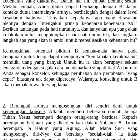
kebenaran yang diakuinya. Dalam hal ini, empati penting sekali.
Melalui empati, Anda mulai dapat berdialog dengan B dalam
konteks dunia internalnya/ artinya, berdialoglah dengai dalam level
kesadaran batinnya. Tanyakan kepadanya apa yang dirasakan
olehnya dengan "mengakui prinsip kebenaran-kebenaran tsb?"
Berikan tantangan pada hati nuraninya, dan tanyakan apa yang akan
ia lakukan untuk menghidupkan suara hati nurani tsb, dan langkah-
langkah apa yang akan ia ambil untuk merealisasikan kebenaran itu?
Kemungkinan orientasi pikiran B semata-mata hanya pada
keinginan untuk tetap dapat mempunyai "kenikmatan-kenikmatan"
memiliki uang yang banyak Untuk itu ia akan berupaya sekuat
tenaga dan dengan segala cara mendapatkan simpati dari A dan dari
Anda sebagai konselor, sehingga perubahan dan pertobatan "yang
cepat" biasanya tak dapat dipercaya. Wajarnya, konseling untuk B
akan memakan waktu yang lama.
2.
Berempati artinya mengosongkan diri sendiri demi untuk
kepentingan konsele
. Alkitab memberi beberapa contoh betapa
Tuhan Yesus berempati dengan orang-orang berdosa. Kepada
perempuan berjinah yang diceriterakan dalam Yohanes 8, Tuhan
berempati. Ia Hakim yang Agung, Allah Maha Suci yang
mengosongk diri-Nya dan bersikap "seolah-olah" la tidak
mempunyai wewenang untuk menghakimi, mengadili dan