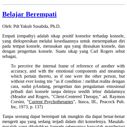
Belajar Berempati
Oleh: Pdt Yakub Susabda, Ph.D.
Empati (empathy) adalah sikap positif konselor terhadap konsele,
yang diekspresikan melalui kesediaannya untuk menempatkan diri
pada tempat konsele, merasakan apa yang dirasakan konsele, dan
dengan pengertian konsele. Suatu sikap yang Carl Rogers sebut
sebagai,
To perceive the internal frame of reference of another with
accuracy, and with the emotional components and meanings
which pertain thereto, as if one were the other person, but
without ever losing trie "as if condition / melihat realita dengan
cara, sudut pAndang, pengertian dan pengalaman emosional
pribadi dari konsele tanpa dirinya sendih lebur didalamnya
(Meador and Rogers, "Client-Centered Therapy," ad. Raymon
Corsini, "
Current Psychotherapies
", Itasca, III., Peacock Pub.
Inc, 1973, p. 137)
Tanpa seorang dapat berempati tak mungkin dia dapat benar-benar
mengerti apa yang sedang terjadi dalam diri konselenya. Masalah-
masalah yang dikeluhkan konsele sebenarnya hanyalah manifestasi