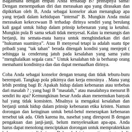
Bagaimana dengan empati Anda terhadap B? prinsipnya sama!
Dengan menempatkan diri dan merasakan apa yang dirasakan dan
dipikirkan oleh B, Anda sebagai konselor akan menangkap apa
yang terjadi dalam kehidupan "internal" B. Mungkin Anda mulai
merasakan kekecewaan B terhadap dirinya sendiri yang berulang
kali gagal untuk hidup dalam prinsip kebenaran yang ia ketahui.
Mungkin pula B sama sekali tidak menyesal. Kalau ia menangis dan
berjanji, itu semata-mata hanya untuk menghindarkan diri dari
"hukuman suaminya”. Atau B menyesal tetapi ia adalah suatu tipe
pribadi yang "tak tahan" berada ditengah kondisi yang menjepit (
sehingga ia cenderung jatuh pada kesalahan yang sama yaitu
"menghalalkan segala cara." Untuk kesalahan tsb ia berharap orang
memahami kondisinya dan dan dapat memaafkan dirinya.
Coba Anda sebagai konselor dengan tenang dan tidak teburu-buru
berempati. Tangkap pola pikirnya dan kerja emosinya . Mana yang
lebih penting bagi B: Apakah hidup dalam kebenaran atau terbebas
dari masalah ? ; yang bagi B "masalah," atau masalahnya menurut B
sendiri itu apa? Kemungkinan besar Anda akan menemukan banyak
hal yang tidak konsisten. Misalnya ia mengakui kesalahan dan
berjanji untuk hidup dalam prinsip kebenaran etika kristen. Namun
dorongan dan keinginan untuk betul-betul menerapkan kebenaran
tersebut tak ada. Oleh karena itu, nasehat yang diresponi B dengan
pengakuan dan janji-janji, belum menyelesaikan apa-apa. Anda
harus dapat menolong menciptakan dorongan untuk mempraktekkan