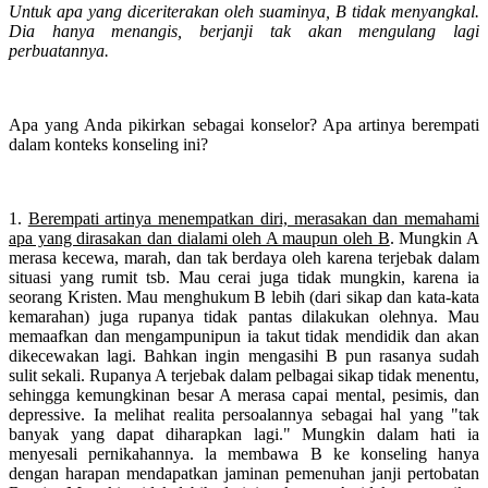
Untuk apa yang diceriterakan oleh suaminya, B tidak menyangkal.
Dia hanya menangis, berjanji tak akan mengulang lagi
perbuatannya.
Apa yang Anda pikirkan sebagai konselor? Apa artinya berempati
dalam konteks konseling ini?
1.
Berempati artinya menempatkan diri, merasakan dan memahami
apa yang dirasakan dan dialami oleh A maupun oleh B
. Mungkin A
merasa kecewa, marah, dan tak berdaya oleh karena terjebak dalam
situasi yang rumit tsb. Mau cerai juga tidak mungkin, karena ia
seorang Kristen. Mau menghukum B lebih (dari sikap dan kata-kata
kemarahan) juga rupanya tidak pantas dilakukan olehnya. Mau
memaafkan dan mengampunipun ia takut tidak mendidik dan akan
dikecewakan lagi. Bahkan ingin mengasihi B pun rasanya sudah
sulit sekali. Rupanya A terjebak dalam pelbagai sikap tidak menentu,
sehingga kemungkinan besar A merasa capai mental, pesimis, dan
depressive. Ia melihat realita persoalannya sebagai hal yang "tak
banyak yang dapat diharapkan lagi." Mungkin dalam hati ia
menyesali pernikahannya. la membawa B ke konseling hanya
dengan harapan mendapatkan jaminan pemenuhan janji pertobatan