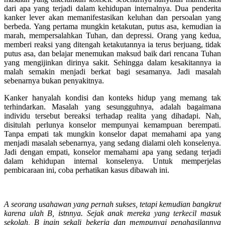
dari apa yang terjadi dalam kehidupan internalnya. Dua penderita
kanker lever akan memanifestasikan keluhan dan persoalan yang
berbeda. Yang pertama mungkin ketakutan, putus asa, kemudian ia
marah, mempersalahkan Tuhan, dan depressi. Orang yang kedua,
memberi reaksi yang ditengah ketakutannya ia terus berjuang, tidak
putus asa, dan belajar menemukan maksud baik dari rencana Tuhan
yang mengijinkan dirinya sakit. Sehingga dalam kesakitannya ia
malah semakin menjadi berkat bagi sesamanya. Jadi masalah
sebenarnya bukan penyakitnya.
Kanker hanyalah kondisi dan konteks hidup yang memang tak
terhindarkan. Masalah yang sesungguhnya, adalah bagaimana
individu tersebut bereaksi terhadap realita yang dihadapi. Nah,
disitulah perlunya konselor mempunyai kemampuan berempati.
Tanpa empati tak mungkin konselor dapat memahami apa yang
menjadi masalah sebenarnya, yang sedang dialami oleh konselenya.
Jadi dengan empati, konselor memahami apa yang sedang terjadi
dalam kehidupan internal konselenya. Untuk memperjelas
pembicaraan ini, coba perhatikan kasus dibawah ini.
A seorang usahawan yang pernah sukses, tetapi kemudian bangkrut
karena ulah B, istnnya. Sejak anak mereka yang terkecil masuk
sekolah, B ingin sekali bekerja dan mempunyai penghasilannya