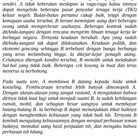
sendiri. A tidak keberatan meskipun ia ragu-ragu kalau istnnya
dapat mengelola beberapa pusat penyalur tenaga kerja (TKI)
keluar negeh. Bulan-bulan pertama cukup baik, tetapi dengan
kemajuan usaha tersebut, B berani meminjam uang dari beberapa
orang untuk memperbesar usahanya. Beberapa kontrak sudah
ditAnda-tangani dengan rencana mengirim hbuan tenaga kerja ke
berbagai negara. Ternyata keadaan berubah. Apa yang sudah
ditAnda-tangani tak dapat dilaksanakan. Keadaan politik, dan
ekonomi goncang sehingga B terbebani dengan bunga berbunga
yang terus melambung tinggi. la dikejar-kejar penagih utang.
Celakanya ditengah kondisi tersebut, B memilih untuk melakukan
hal-hal yang tidak baik. Beberapa cek kosong ia buat dan terus
menerus ia berbohong.
Pada suatu sore, A membawa B datang kepada Anda untuk
konseling. Pembicaraan tersebut lebih banyak dimonopoli A.
Dengan alasan-alasan yang sangat rasionil, A mengatakan bahwa
dirinya tidak kuat lagi untuk menjadi suami B. la sudah kehilangan
rumah, mobil, dan sebagian besar uangnya untuk membayar
hutang-hutang B. la berharap B dapat menunjukkan itikat baiknya
dengan menghentikan kebiasaan yang tidak baik tsb. Ternyata B
kembali mengulang kebiasaannya dengan menjual perhiasan teman
baiknya, memakai uang hasil penjualan tsb, dan mengaku bahwa
perhiasan tsb hilang.