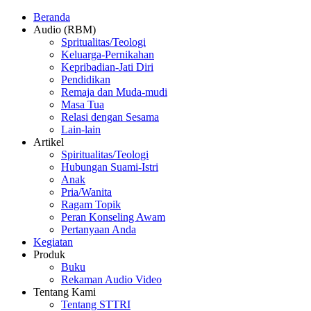
Beranda
Audio (RBM)
Spritualitas/Teologi
Keluarga-Pernikahan
Kepribadian-Jati Diri
Pendidikan
Remaja dan Muda-mudi
Masa Tua
Relasi dengan Sesama
Lain-lain
Artikel
Spiritualitas/Teologi
Hubungan Suami-Istri
Anak
Pria/Wanita
Ragam Topik
Peran Konseling Awam
Pertanyaan Anda
Kegiatan
Produk
Buku
Rekaman Audio Video
Tentang Kami
Tentang STTRI