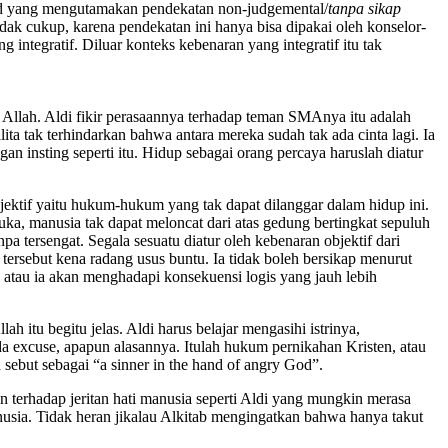
ered yang mengutamakan pendekatan non-judgemental/
tanpa sikap
idak cukup, karena pendekatan ini hanya bisa dipakai oleh konselor-
g integratif. Diluar konteks kebenaran yang integratif itu tak
n Allah. Aldi fikir perasaannya terhadap teman SMAnya itu adalah
lita tak terhindarkan bahwa antara mereka sudah tak ada cinta lagi. Ia
gan insting seperti itu. Hidup sebagai orang percaya haruslah diatur
jektif yaitu hukum-hukum yang tak dapat dilanggar dalam hidup ini.
ka, manusia tak dapat meloncat dari atas gedung bertingkat sepuluh
a tersengat. Segala sesuatu diatur oleh kebenaran objektif dari
tersebut kena radang usus buntu. Ia tidak boleh bersikap menurut
, atau ia akan menghadapi konsekuensi logis yang jauh lebih
itu begitu jelas. Aldi harus belajar mengasihi istrinya,
a excuse, apapun alasannya. Itulah hukum pernikahan Kristen, atau
sebut sebagai “a sinner in the hand of angry God”.
 terhadap jeritan hati manusia seperti Aldi yang mungkin merasa
anusia. Tidak heran jikalau Alkitab mengingatkan bahwa hanya takut