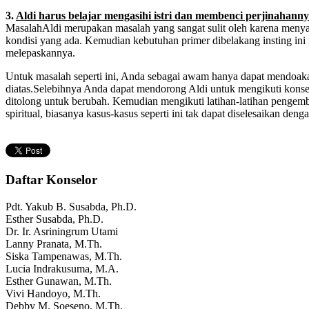
3.
Aldi harus belajar mengasihi istri dan membenci perjinahann
MasalahAldi merupakan masalah yang sangat sulit oleh karena menyang
kondisi yang ada. Kemudian kebutuhan primer dibelakang insting i
melepaskannya.
Untuk masalah seperti ini, Anda sebagai awam hanya dapat mendoakan
diatas.Selebihnya Anda dapat mendorong Aldi untuk mengikuti konse
ditolong untuk berubah. Kemudian mengikuti latihan-latihan pengemba
spiritual, biasanya kasus-kasus seperti ini tak dapat diselesaikan deng
Daftar Konselor
Pdt. Yakub B. Susabda, Ph.D.
Esther Susabda, Ph.D.
Dr. Ir. Asriningrum Utami
Lanny Pranata, M.Th.
Siska Tampenawas, M.Th.
Lucia Indrakusuma, M.A.
Esther Gunawan, M.Th.
Vivi Handoyo, M.Th.
Debby M. Soeseno, M.Th.