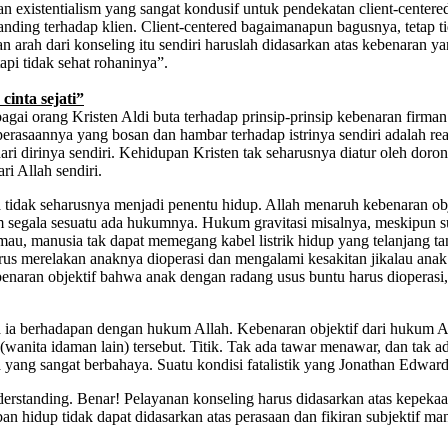
an existentialism yang sangat kondusif untuk pendekatan client-cent
anding terhadap klien. Client-centered bagaimanapun bagusnya, tetap t
n arah dari konseling itu sendiri haruslah didasarkan atas kebenaran yan
pi tidak sehat rohaninya”.
cinta sejati”
agai orang Kristen Aldi buta terhadap prinsip-prinsip kebenaran firma
 perasaannya yang bosan dan hambar terhadap istrinya sendiri adalah rea
ari dirinya sendiri. Kehidupan Kristen tak seharusnya diatur oleh doron
ri Allah sendiri.
na tidak seharusnya menjadi penentu hidup. Allah menaruh kebenaran ob
m segala sesuatu ada hukumnya. Hukum gravitasi misalnya, meskipun su
au, manusia tak dapat memegang kabel listrik hidup yang telanjang tanp
us merelakan anaknya dioperasi dan mengalami kesakitan jikalau anak 
kebenaran objektif bahwa anak dengan radang usus buntu harus dioperasi
a berhadapan dengan hukum Allah. Kebenaran objektif dari hukum Allah 
anita idaman lain) tersebut. Titik. Tak ada tawar menawar, dan tak ad
yang sangat berbahaya. Suatu kondisi fatalistik yang Jonathan Edward 
standing. Benar! Pelayanan konseling harus didasarkan atas kepekaan
an hidup tidak dapat didasarkan atas perasaan dan fikiran subjektif m