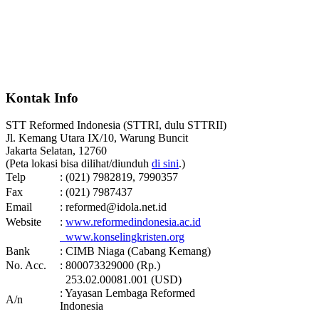
Kontak Info
STT Reformed Indonesia (STTRI, dulu STTRII)
Jl. Kemang Utara IX/10, Warung Buncit
Jakarta Selatan, 12760
(Peta lokasi bisa dilihat/diunduh
di sini
.)
Telp
: (021) 7982819, 7990357
Fax
: (021) 7987437
Email
: reformed@idola.net.id
Website
:
www.reformedindonesia.ac.id
www.konselingkristen.org
Bank
: CIMB Niaga (Cabang Kemang)
No. Acc.
: 800073329000 (Rp.)
253.02.00081.001 (USD)
: Yayasan Lembaga Reformed
A/n
Indonesia