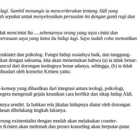
lagi. Sambil menangis ia menceriterakan tentang Aldi yang
 sepakat untuk menyelesaikan persoalan ini dengan ganti rugi dan
idak mencintai Ita ….sebenarnya orang yang saya cintai dan
-perasaan saya yang lama itu hidup lagi. Saya sudah coba mematikan
sikiater dan psikolog. Fungsi hidup sosialnya baik, dan tanggung-
tikan dengan saksama, kita akan menemukan bahwa (a) ia tidak benar-
ncul dari dorongan instingnya benar adanya, sehingga, (b) ia tidak
isadari oleh konselor Kristen yaitu:
nsep yang dihasilkan dari integrasi antara teologi, psikologi,
era mengenali gejala keunikan cara berfikir dan sikap hidup Aldi.
nnya sendiri. Ia bahkan rela jikalau hidupnya diatur oleh dorongan
lasan dibelakang tingkah lakunya.
rung existentialist dengan mudah akan melakukan counter-
n Kristen akan melemah dan proses konseling akan berputar-putar