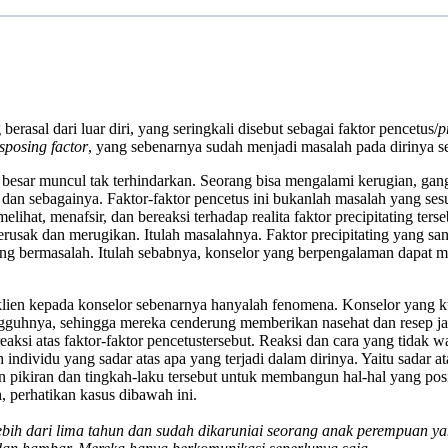
rasal dari luar diri, yang seringkali disebut sebagai faktor pencetus/
p
sposing factor
, yang sebenarnya sudah menjadi masalah pada dirinya se
esar muncul tak terhindarkan. Seorang bisa mengalami kerugian, gangg
ama dan sebagainya. Faktor-faktor pencetus ini bukanlah masalah yang 
melihat, menafsir, dan bereaksi terhadap realita faktor precipitating te
sak dan merugikan. Itulah masalahnya. Faktor precipitating yang san
 yang bermasalah. Itulah sebabnya, konselor yang berpengalaman dapat
lien kepada konselor sebenarnya hanyalah fenomena. Konselor yang k
gguhnya, sehingga mereka cenderung memberikan nasehat dan resep ja
reaksi atas faktor-faktor pencetustersebut. Reaksi dan cara yang tidak 
individu yang sadar atas apa yang terjadi dalam dirinya. Yaitu sadar a
ran dan tingkah-laku tersebut untuk membangun hal-hal yang positif. 
, perhatikan kasus dibawah ini.
bih dari lima tahun dan sudah dikaruniai seorang anak perempuan ya