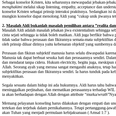
Sebagai konselor Kristen, kita seharusnya mewaspadai jebakan-jebak
menghakimi
melalui sikap listening, empathy, acceptance dan underst
konselor Kristen sebagai prinsip interaksi praktisnya. Sedangkan isi da
mungkin konselor dapat menolong Aldi yang “cukup unik jiwanya teta
2.
Masalah Aldi bukanlah masalah pemilihan antara ”realita dan 
Masalah Aldi adalah masalah jebakan jiwa existentialism sehingga seb
cinta sejati sehingga ia tidak boleh matikan. Aldi juga berfikir bahwa
tidak sadar bahwa perasaan dan fikirannya semata-mata subjektifitas d
oleh prinsip diluar dirinya yaitu kebenaran objektif yang sumbernya da
Perasaan dan fikiran subjektif manusia harus selalu diwaspadai kare
Manusia tak dapat berbuat sesuka hati dan perasaannya sendiri. Dala
dan mendarat tanpa cidera. Hukum electricity, begitu juga, meskipun m
Allah. Seorang ayah yang merasa sangat mengasihi anaknya, tetap har
subjektifitas perasaan dan fikirannya sendiri. Ia harus tunduk pada 
menyakitkan.
Segala sesuatu dalam hidup ini ada hukumnya. Aldi harus tahu bahwa i
meninggalkan perjinahan, dan mematikan perasaannya terhadap WIL (w
ia akan berhadapan dengan Allah dengan attribute “murka/
wrath
”Nya 
Memang pelayanan konseling harus dilakukan dengan empati dan under
tertekan dan terjebak dalam pernikahannya. Tetapi pertanggung-jawab
akan Tuhan yang menjadi permulaan kebijaksanaan ( Amsal 1:7 ).