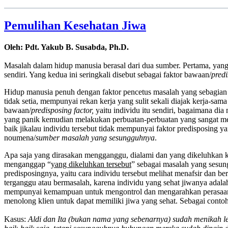
Pemulihan Kesehatan Jiwa
Oleh: Pdt. Yakub B. Susabda, Ph.D.
Masalah dalam hidup manusia berasal dari dua sumber. Pertama, yang be
sendiri. Yang kedua ini seringkali disebut sebagai faktor bawaan/
predi
Hidup manusia penuh dengan faktor pencetus masalah yang sebagian b
tidak setia, mempunyai rekan kerja yang sulit sekali diajak kerja-s
bawaan/
predisposing factor,
yaitu individu itu sendiri, bagaimana dia 
yang panik kemudian melakukan perbuatan-perbuatan yang sangat meru
baik jikalau individu tersebut tidak mempunyai faktor predisposing
noumena/
sumber masalah yang sesungguhnya
.
Apa saja yang dirasakan mengganggu, dialami dan yang dikeluhkan k
menganggap “
yang dikeluhkan tersebut
” sebagai masalah yang sesun
predisposingnya, yaitu cara individu tersebut melihat menafsir dan be
terganggu atau bermasalah, karena individu yang sehat jiwanya adalah 
mempunyai kemampuan untuk mengontrol dan mengarahkan perasaan piki
menolong klien untuk dapat memiliki jiwa yang sehat. Sebagai contoh
Kasus:
Aldi dan Ita (bukan nama yang sebenarnya) sudah menikah le