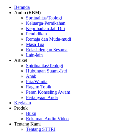
Beranda
Audio (RBM)
Spritualitas/Teologi
Keluarga-Pernikahan
Kepribadian-Jati Diri
Pendidikan
Remaja dan Muda-mudi
Masa Tua
Relasi dengan Sesama
Lain-lain
Artikel
Spiritualitas/Teologi
Hubungan Suami-Istri
Anak
Pria/Wanita
Ragam Topik
Peran Konseling Awam
Pertanyaan Anda
Kegiatan
Produk
Buku
Rekaman Audio Video
Tentang Kami
Tentang STTRI