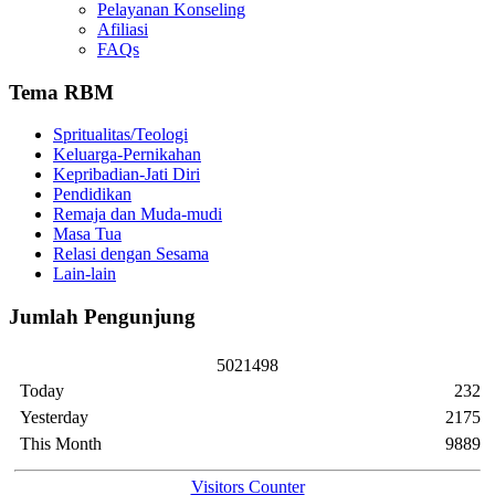
Pelayanan Konseling
Afiliasi
FAQs
Tema RBM
Spritualitas/Teologi
Keluarga-Pernikahan
Kepribadian-Jati Diri
Pendidikan
Remaja dan Muda-mudi
Masa Tua
Relasi dengan Sesama
Lain-lain
Jumlah Pengunjung
5
0
2
1
4
9
8
Today
232
Yesterday
2175
This Month
9889
Visitors Counter